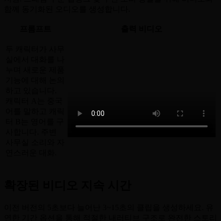
함께 동기화된 오디오를 생성합니다.
프롬프트
출력 비디오
두 캐릭터가 사무
실에서 대화를 나
누며 새로운 제품
기능에 대해 논의
하고 있습니다.
캐릭터 A는 중국
어를 말하고 캐릭
터 B는 영어를 구
사합니다. 주변
사무실 소리와 자
연스러운 대화.
확장된 비디오 지속 시간
이전 버전의 5초보다 늘어난 3~15초의 클립을 생성하세요. 유
연한 기간 옵션을 통해 적절한 내러티브 구조로 완전한 스토리