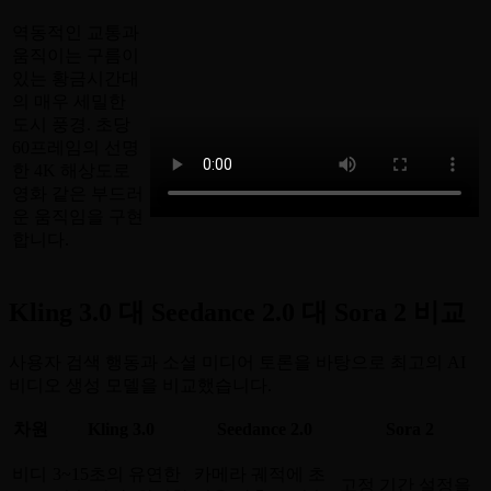
역동적인 교통과
움직이는 구름이
있는 황금시간대
의 매우 세밀한
도시 풍경. 초당
60프레임의 선명
한 4K 해상도로
영화 같은 부드러
운 움직임을 구현
합니다.
Kling 3.0 대 Seedance 2.0 대 Sora 2 비교
사용자 검색 행동과 소셜 미디어 토론을 바탕으로 최고의 AI
비디오 생성 모델을 비교했습니다.
차원
Kling 3.0
Seedance 2.0
Sora 2
비디
3~15초의 유연한
카메라 궤적에 초
고정 기간 설정을