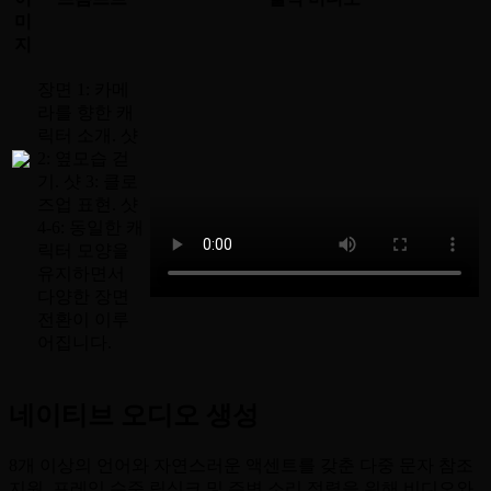
미
지
장면 1: 카메
라를 향한 캐
릭터 소개. 샷
2: 옆모습 걷
기. 샷 3: 클로
즈업 표현. 샷
4-6: 동일한 캐
릭터 모양을
유지하면서
다양한 장면
전환이 이루
어집니다.
네이티브 오디오 생성
8개 이상의 언어와 자연스러운 액센트를 갖춘 다중 문자 참조
지원. 프레임 수준 립싱크 및 주변 소리 정렬을 위해 비디오와