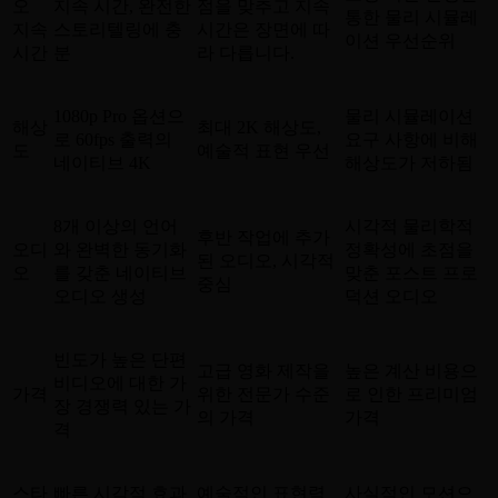
오
지속 시간, 완전한
점을 맞추고 지속
통한 물리 시뮬레
지속
스토리텔링에 충
시간은 장면에 따
이션 우선순위
시간
분
라 다릅니다.
1080p Pro 옵션으
물리 시뮬레이션
해상
최대 2K 해상도,
로 60fps 출력의
요구 사항에 비해
도
예술적 표현 우선
네이티브 4K
해상도가 저하됨
8개 이상의 언어
시각적 물리학적
후반 작업에 추가
오디
와 완벽한 동기화
정확성에 초점을
된 오디오, 시각적
오
를 갖춘 네이티브
맞춘 포스트 프로
중심
오디오 생성
덕션 오디오
빈도가 높은 단편
고급 영화 제작을
높은 계산 비용으
비디오에 대한 가
가격
위한 전문가 수준
로 인한 프리미엄
장 경쟁력 있는 가
의 가격
가격
격
스타
빠른 시각적 효과
예술적인 표현력
사실적인 모션으