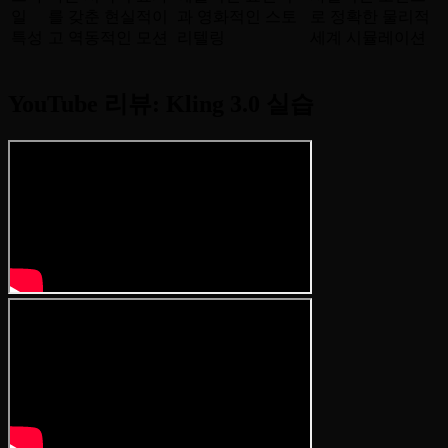
일
를 갖춘 현실적이
과 영화적인 스토
로 정확한 물리적
특성
고 역동적인 모션
리텔링
세계 시뮬레이션
YouTube 리뷰: Kling 3.0 실습