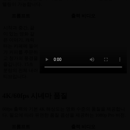
텔링이 가능합니다.
프롬프트
출력 비디오
시작과 중간, 끝
이 있는 영화 같
은 이야기. 캐릭
터는 카페에 들어
가 커피를 주문하
고 창가의 풍경을
즐깁니다. 15초
분량의 전체 내러
티브입니다.
4K/60fps 시네마 품질
60fps 출력의 기본 4K 해상도는 영화 수준의 품질을 제공합니
다. 필요에 따라 유연한 품질 옵션을 제공하는 1080p Pro 버전.
프롬프트
출력 비디오