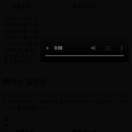
프롬프트
출력 비디오
다양한 시나리오
에서 제품을 시연
하는 캐릭터가 등
장하는 제품 쇼케
이스 비디오를 제
작하세요. 클로즈
업 샷과 광각 뷰
를 포함합니다.
뛰어난 일관성
캐릭터와 요소는 비디오 내내 고정된 상태로 유지됩니다. 다양
한 카메라 각도와 장면에서 일관된 캐릭터 모양으로 6샷 스토
리보드를 지원합니다.
참
조
이
프롬프트
출력 비디오