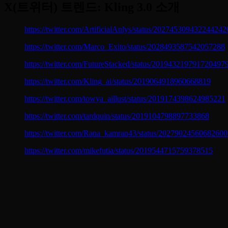
X(트위터) 트렌드: Kling 3.0 소개
https://twitter.com/ArtificialAnlys/status/202745309432244242
https://twitter.com/Marco_Exito/status/2028493587542057288
https://twitter.com/FutureStacked/status/201943219791720497
https://twitter.com/Kling_ai/status/2019064918960668819
https://twitter.com/towya_aillust/status/2019174398624985221
https://twitter.com/tardquin/status/2019104798897733868
https://twitter.com/Rana_kamran43/status/2027902456068260
https://twitter.com/mikefutia/status/2019544715759378515
PopcornAI에서 Kling 3.0을 무료로 사용
하는 방법