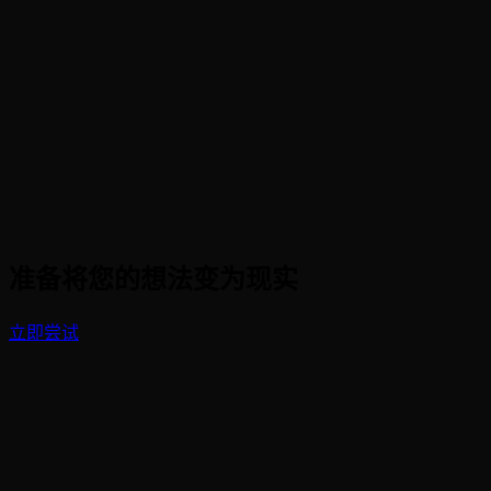
这个工具是免费的吗？
生成的视频有多长？
准备将您的想法变为现实
立即尝试