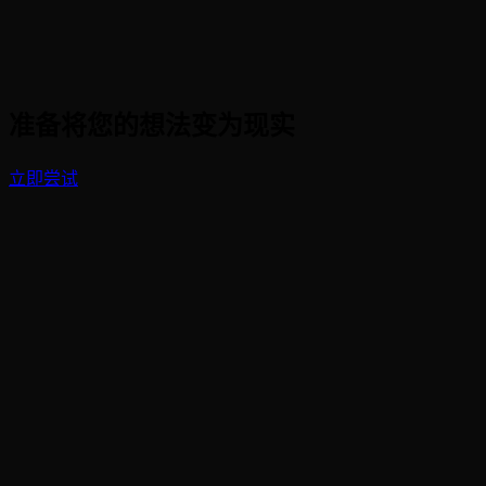
准备将您的想法变为现实
立即尝试