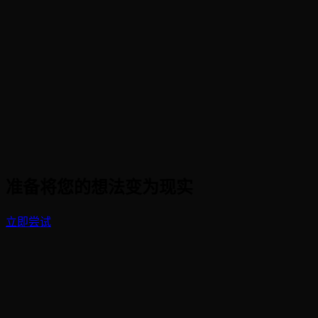
可以免费使用吗？
如果广告牌看起来被挡住了怎么办？
准备将您的想法变为现实
立即尝试