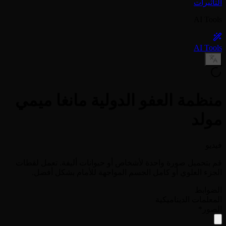
التأثيرات
AI Tools
AI Tools
منظمة العفو الدولية مانغا ميمي
مولد
فيديو
قم بتحميل صورة واحدة لأشخاص أو حيوانات أليفة. تعمل لقطات
الجزء العلوي أو كامل الجسم المواجهة للأمام بشكل أفضل.
الضوابط
المعلمات الديناميكية
الصور
*