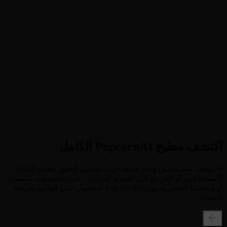
2
الخطوة 2
Manga-fy Instantly + انقر فوق الزر لتحويل صورتك إلى ملصق
متحرك.
3
الخطوة 3
احفظ Meme + قم بتنزيل مقطع الفيديو 4s الخاص بك وشاركه
كميمي رد فعل.
اكتشف مطبخ PopcornAI الكامل
لا تتوقف عند تنسيق واحد فقط. جرب منشئ الصور بتقنية الذكاء
الاصطناعي، أو المرجع إلى الفيديو للحصول على شخصيات متسقة،
أو وصفاتنا الحصرية من Pop Recipes للحصول على قوالب سريعة
الانتشار.