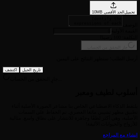
تحميل
الحد الأقصى
MB
10
الوصف
القيمة الأولية
التكلفة: 100 رصيدًا
جارٍ التحقق من الحساب...
أرسل الطلب؛ ستظهر النتائج على اليمين.
تاريخ الجيل
اكتشف
جارٍ التحقق من الحساب...
أسلوب لطيف ومعبر
يلتقط الذكاء الاصطناعي الخاص بنا مشاعر الصورة الأصلية أثناء
تطبيق مظهر تشيبي مانغا العصري. تم الحفاظ على السمات
الأصلية، وهي أكثر لطفًا وجاهزة للانتشار على نطاق واسع. مثالية
للأزواج والحيوانات الأليفة!
إنشاء مع المراجع