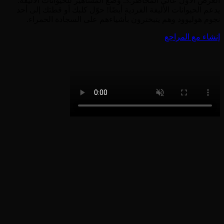
العرض الأول عالي المخاطر.3. وضع المشاهير للحيوانات الأليفة:
يدعم الحيوانات الأليفة الفردية أيضًا! حوّل كلبك أو قطتك إلى أحد
نجوم هوليوود وهم يتبخترون بأشياءهم على السجادة الحمراء.
إنشاء مع المراجع
كيفية إنشاء فيديو المشاهير الخاص بك
1