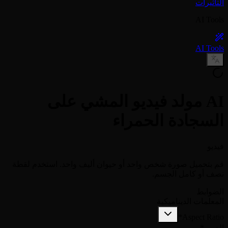
التأثيرات
AI Tools
AI Tools
AI مولد فيديو المشي على
السجادة الحمراء
فيديو
قم بتحميل صورة شخص واحد أو حيوان أليف واحد. استخدم لقطة
نصف أو كامل الجسم.
الضوابط
المعلمات الديناميكية
*
Aspect Ratio
الصور
*