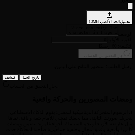
تحميل
الحد الأقصى
MB
10
الوصف
القيمة الأولية
التكلفة: 60 رصيدًا
جارٍ التحقق من الحساب...
أرسل الطلب؛ ستظهر النتائج على اليمين.
تاريخ الجيل
اكتشف
جارٍ التحقق من الحساب...
ومضات المصورين والحركة واقعية
1. الرسوم المتحركة الديناميكية للمشي: يقوم الذكاء الاصطناعي
بتحريك صورتك الثابتة، مما يجعلك تمشي للأمام بثقة وأناقة، تمامًا
مثل عارضة الأزياء أو نجم السينما.2. أجواء غامرة: تتضمن ومضات
كاميرا واقعية وعمق مجال وخلفية جماهيرية صاخبة لمحاكاة حدث