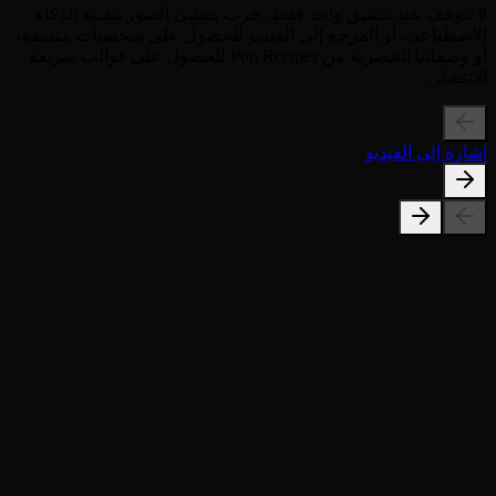
لا تتوقف عند تنسيق واحد فقط. جرب منشئ الصور بتقنية الذكاء
الاصطناعي، أو المرجع إلى الفيديو للحصول على شخصيات متسقة،
أو وصفاتنا الحصرية من Pop Recipes للحصول على قوالب سريعة
الانتشار.
إشارة إلى الفيديو
هل يمكنني استخدام صورة شخصية قريبة؟
هل ينفع للحيوانات الاليفة؟
ما هي صيغ الفيديو المتوفرة؟