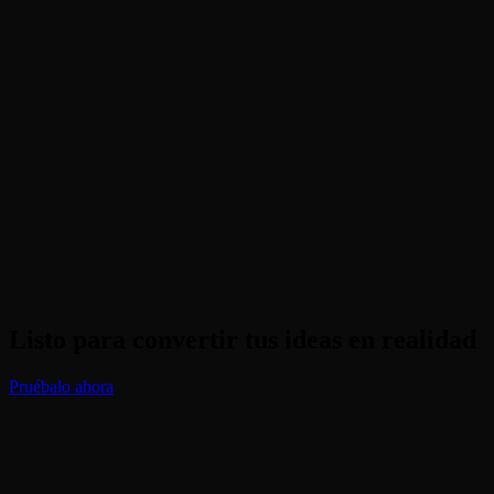
¿Puedo usar esto para varios productos de una sola vez?
¿Esta herramienta es gratuita para uso comercial?
¿Distorsiona la forma del producto?
Listo para convertir tus ideas en realidad
Pruébalo ahora