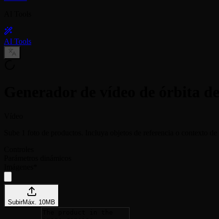
AI Tools
AI Tools
Generador de vídeo de órbita d
Vídeo
Sube 1 foto de productos. Incluya objetos de referencia o contexto de
Controles
Parámetros dinámicos
Imágenes
*
Subir
Máx.
10
MB