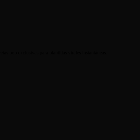
a cámara alrededor de su producto en segundos.
Amazon o anuncios Instagram para captar la atención.
as pop exclusivas para plantillas virales instantáneas.