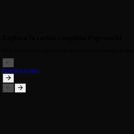
Inicie OrbitSeleccione la plantilla "Orbit". Nuestro director de IA c
3
Paso 3
Descargue y vendaVista previa de su clip cinematográfico de 4 segund
Explora la cocina completa PopcornAI
No te quedes con un solo formato. Pruebe nuestro Generador de imágene
Referencia al vídeo
¿Por qué el movimiento de la cámara es lento en mi foto con fondo