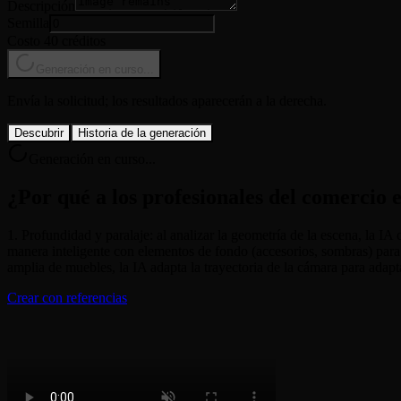
Descripción
Semilla
Costo 40 créditos
Generación en curso...
Envía la solicitud; los resultados aparecerán a la derecha.
Descubrir
Historia de la generación
Generación en curso...
¿Por qué a los profesionales del comercio 
1. Profundidad y paralaje: al analizar la geometría de la escena, la I
manera inteligente con elementos de fondo (accesorios, sombras) para 
amplia de muebles, la IA adapta la trayectoria de la cámara para adapt
Crear con referencias