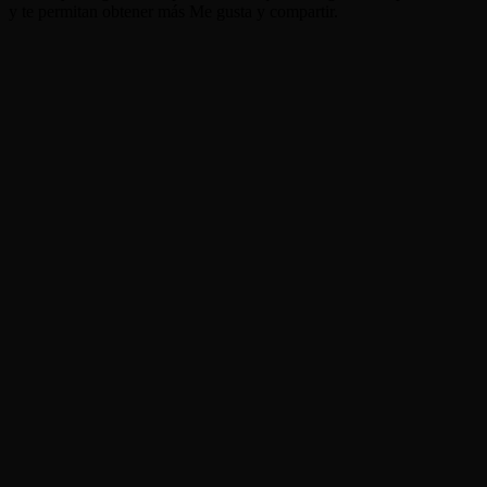
y te permitan obtener más Me gusta y compartir.
Cómo generar imágenes de IA a partir de
texto en 3 pasos
1
Escribe tu visión
Describe lo que quieres ver. Sea tan detallado o vago como desee.
2
Elige un estilo
Seleccione una "Receta pop" (Estilo) como Anime, Cine o Arte