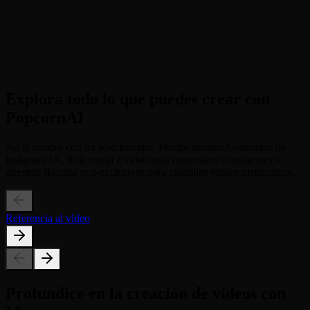
digital para guiar la IA.
3
Explotar y descargar
Presiona generar y observa cómo aparece tu obra de arte en
segundos. Descárgalo en alta resolución y compártelo.
Explora todo lo que puedes crear con
PopcornAI
No te quedes con un solo formato. Pruebe nuestro Generador de
imágenes IA, Referencia a video para personajes consistentes o
nuestras Recetas pop exclusivas para plantillas virales instantáneas.
Referencia al vídeo
Profundice en la creación de vídeos con