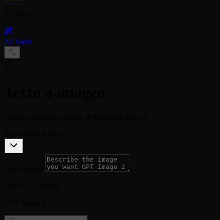
AI Tools
AI Tools
Texto a imagen
Generar imágenes a partir de mensajes de texto
Seleccionar modelo
Descripción
*
Costo: 12 créditos
GPT Image 2