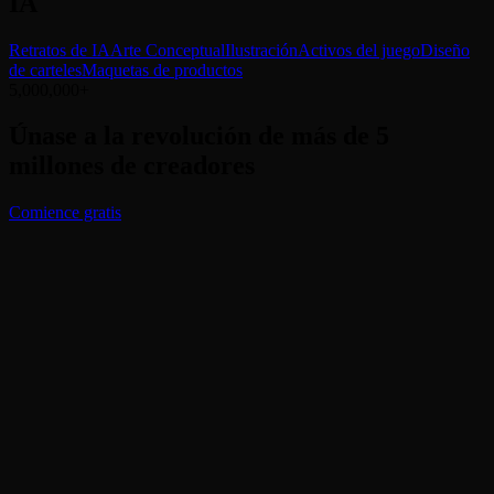
IA
Retratos de IA
Arte Conceptual
Ilustración
Activos del juego
Diseño
de carteles
Maquetas de productos
5,000,000+
Únase a la revolución de más de 5
millones de creadores
Comience gratis
¿Qué hace que el generador de imágenes de PopcornAI sea
único?
¿Puedo utilizar las imágenes para proyectos comerciales?