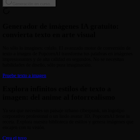
Generación en curso...
Generador de imágenes IA gratuito:
convierta texto en arte visual
No sólo lo imagines: créalo. El avanzado motor de conversión de
texto a imagen de PopcornAI transforma tus palabras en imágenes
impresionantes y de alta calidad en segundos. No se necesitan
habilidades de diseño, sólo pura imaginación.
Pruebe texto a imagen
Explora infinitos estilos de texto a
imagen: del anime al fotorrealismo
Ya sea que necesites un paisaje urbano ciberpunk, un logotipo
corporativo profesional o un lindo avatar 3D, PopcornAI tiene la
receta. Explora nuestra biblioteca de estilos y genera imágenes que
encajen con tu visión.
Crea el tuyo