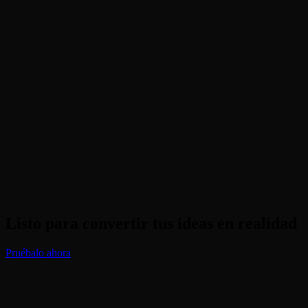
¿Qué estilos puedo crear?
¿El generador de Texto a Imagen es gratuito?
¿Qué formatos de archivo obtengo?
Listo para convertir tus ideas en realidad
Pruébalo ahora