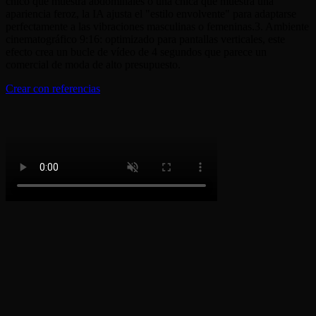
chico que muestra abdominales o una chica que muestra una
apariencia feroz, la IA ajusta el "estilo envolvente" para adaptarse
perfectamente a las vibraciones masculinas o femeninas.3. Ambiente
cinematográfico 9:16: optimizado para pantallas verticales, este
efecto crea un bucle de vídeo de 4 segundos que parece un
comercial de moda de alto presupuesto.
Crear con referencias
Cómo crear tu apariencia de cinta
1