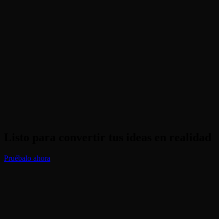
¿Funcionará si llevo ropa holgada?
¿Es gratis generar?
Listo para convertir tus ideas en realidad
Pruébalo ahora