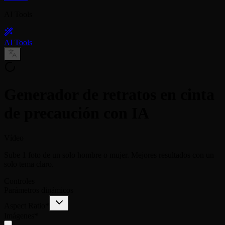
AI Tools
AI Tools
Generador de retratos en cinta
de precaución con IA
Vídeo
Sube 1 foto de un solo hombre o mujer. Mejores resultados con un
solo tema claro.
Controles
Parámetros dinámicos
Aspect Ratio
*
Imágenes
*