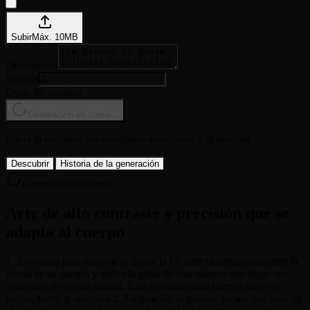
Subir
Máx.
10
MB
Descripción
Semilla
Costo 60 créditos
Generación en curso...
Envía la solicitud; los resultados aparecerán a la derecha.
Descubrir
Historia de la generación
Generación en curso...
Arte de alto contraste y precisión que se
adapta al cuerpo
1. Envoltura para mejorar el físico: la IA detecta inteligentemente la
forma de su cuerpo y aplica la cinta de una manera que sigue sus
contornos de forma natural. Está diseñado para hacerte lucir en
forma, fuerte y atractiva.2. Adaptación al género: ya sea que seas un