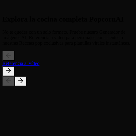
de alto contraste en la piel se ve increíble; compártelo en las
Historias TikTok o Instagram para detener el desplazamiento al
instante.
Explora la cocina completa PopcornAI
No te quedes con un solo formato. Pruebe nuestro Generador de
imágenes AI, Referencia a video para personajes consistentes o
nuestras Recetas pop exclusivas para plantillas virales instantáneas.
Referencia al vídeo
¿Cuál es la mejor relación de aspecto para esto?
¿Puedo hacer esto con un amigo?