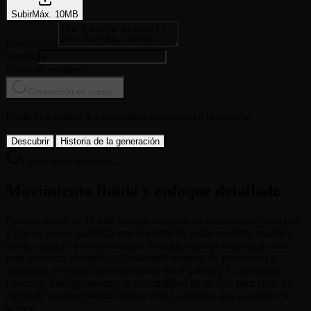
Subir
Máx.
10
MB
Descripción
Semilla
Costo 40 créditos
Generación en curso...
Envía la solicitud; los resultados aparecerán a la derecha.
Descubrir
Historia de la generación
Generación en curso...
Movimiento fluido y enfoque detallado
Nuestro motor de IA está optimizado para un movimiento constante
y fluido, lo que garantiza que el efecto de zoom se sienta natural y
de alta calidad, no entrecortado. Funciona excepcionalmente bien
para comercio electrónico (resaltando texturas de productos) y
contenido de viajes (sumergiéndose en el paisaje). El algoritmo
interpreta inteligentemente la profundidad de su foto para crear un
efecto de paralaje realista similar al 3D a medida que la cámara se
acerca.