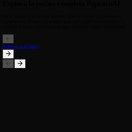
Explora la cocina completa PopcornAI
No te quedes con un solo formato. Pruebe nuestro Generador de
imágenes AI, Referencia a video para personajes consistentes o
nuestras Recetas pop exclusivas para plantillas virales instantáneas.
Referencia al vídeo
¿Qué tipo de fotografías funcionan mejor para el efecto Zoom In?
¿Se distorsionará el texto de la imagen?