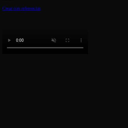
Crear con referencias
Cómo crear un vídeo con Zoom en 3
pasos
1
Paso 1