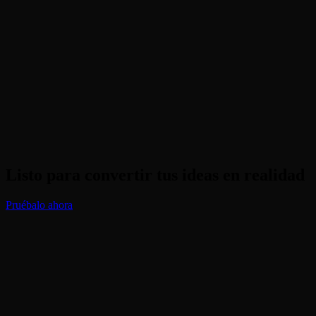
¿Esta herramienta es de uso gratuito?
¿Puedo controlar la velocidad del zoom?
Listo para convertir tus ideas en realidad
Pruébalo ahora