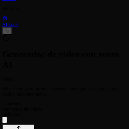
AI Tools
AI Tools
Generador de vídeo con zoom
AI
Vídeo
Sube 1 foto de un producto, escena o persona. Los planos largos o
medios funcionan mejor.
Controles
Parámetros dinámicos
Imágenes
*