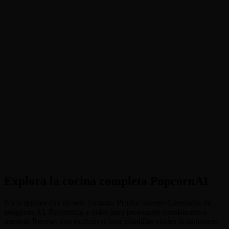
crema. Las tapas abiertas suelen verse mejor ya que sirven como
"fuente" para los trabajadores.
2
Paso 2
Seleccione Proporción de video: elija 9:16 para TikTok/Reels para
maximizar la narración vertical de la escalera y la cara. No se
necesita ningún aviso.
3
Paso 3
Inicie Work. Click "Generar" y observe cómo la IA reúne un equipo
de pequeños trabajadores para aplicar su producto. ¡Descarga y
comparte!
Explora la cocina completa PopcornAI
No te quedes con un solo formato. Pruebe nuestro Generador de
imágenes AI, Referencia a video para personajes consistentes o
nuestras Recetas pop exclusivas para plantillas virales instantáneas.