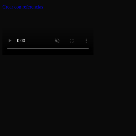
Crear con referencias
Cómo construir tu equipo en miniatura
1
Paso 1
Subir tarro de productoSube una foto clara de tu tarro o tarrina de