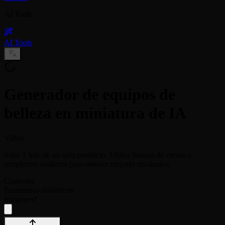
AI Tools
AI Tools
Generador de equipos de
belleza en miniatura de IA
Vídeo
Sube 1 foto de un solo producto. Utilice frascos de crema o
recipientes similares para obtener mejores resultados.
Controles
Parámetros dinámicos
Imágenes
*