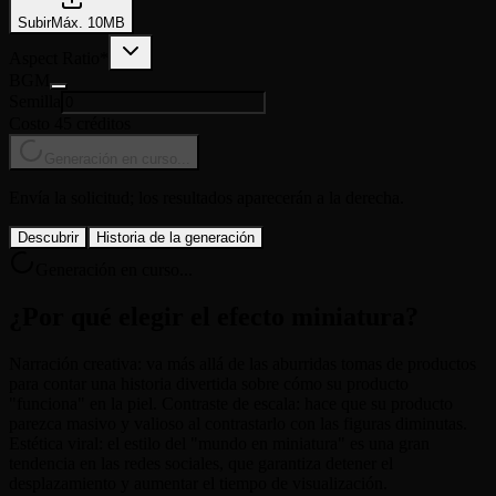
Subir
Máx.
10
MB
Aspect Ratio
*
BGM
Semilla
Costo 45 créditos
Generación en curso...
Envía la solicitud; los resultados aparecerán a la derecha.
Descubrir
Historia de la generación
Generación en curso...
¿Por qué elegir el efecto miniatura?
Narración creativa: va más allá de las aburridas tomas de productos
para contar una historia divertida sobre cómo su producto
"funciona" en la piel. Contraste de escala: hace que su producto
parezca masivo y valioso al contrastarlo con las figuras diminutas.
Estética viral: el estilo del "mundo en miniatura" es una gran
tendencia en las redes sociales, que garantiza detener el
desplazamiento y aumentar el tiempo de visualización.