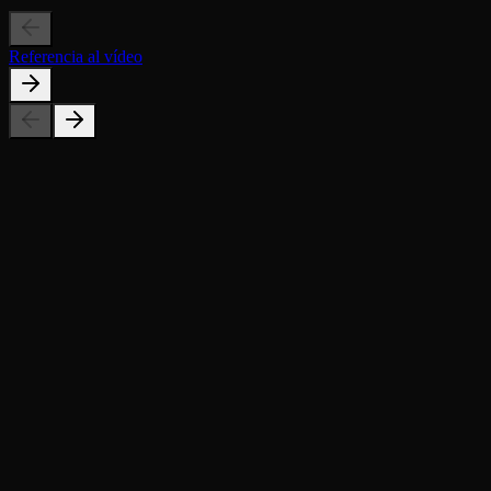
Referencia al vídeo
¿Qué productos funcionan mejor?
¿Puedo cambiar la vestimenta de los trabajadores?
¿Es gratis?
¿Muestra una aplicación real?