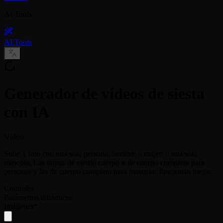
AI Tools
AI Tools
Generador de vídeos de siesta
con IA
Vídeo
Sube 1 foto con una sola persona, hombre o mujer, o una sola
mascota; Las tomas de medio cuerpo o de cuerpo completo para
personas y las de cuerpo completo para mascotas funcionan mejor.
Controles
Parámetros dinámicos
Imágenes
*