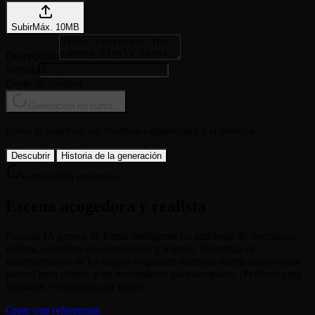
Subir
Máx.
10
MB
Descripción
Semilla
Costo 40 créditos
Generación en curso...
Envía la solicitud; los resultados aparecerán a la derecha.
Descubrir
Historia de la generación
Generación en curso...
Escena acogedora y realista
Nuestra IA genera de forma inteligente un ambiente de dormitorio
realista, completo con almohadas y mantas. Garantiza el
mantenimiento de los rasgos originales mientras anima una postura
natural para dormir y un movimiento para arroparse. ¡Perfecto para
humanos y mascotas por igual!
Crear con referencias