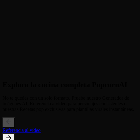
2
Paso 2
Métete al instante + Haz clic en el botón para permitir que la IA
genere la acción de dormir, la manta y la cama.
3
Paso 3
Comparte los Zzzs + Descarga tu vídeo de 4s durmiendo y comparte
tu estado de ánimo.
Explora la cocina completa PopcornAI
No te quedes con un solo formato. Pruebe nuestro Generador de
imágenes AI, Referencia a video para personajes consistentes o
nuestras Recetas pop exclusivas para plantillas virales instantáneas.
Referencia al vídeo