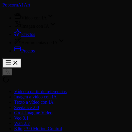
PopcornAI Art
Vídeo con IA
Imagen con IA
Efectos
Herramientas de IA
Precios
Vídeo a partir de referencias
Imagen a vídeo con IA
Texto a vídeo con IA
Seedance 2.0
Grok Imagine Video
Veo 3.1
Wan 2.7
Kling 3.0 Motion Control