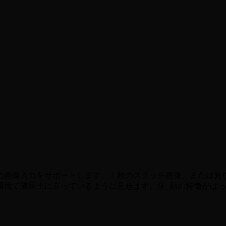
つの画像入力をサポートします。 1 枚のステッチ画像、または異な
境で隣同士に立っているように見せます。注: 顔の特徴がは