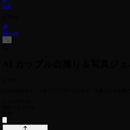
効果
AI Tools
AI Tools
AI カップル自撮り＆写真ジ
ビデオ
2 人の写真を 1 ～ 2 枚アップロードします。半身または全
コントロール
動的パラメータ
画像
*