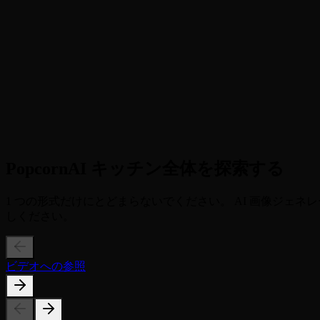
ステップ2
AI 合成 (AI が 2 つの人物を結合し、視点を「セルフィー
3
ステップ3
Live Photo をダウンロードします (9:16 の縦型ビデオを保存し
PopcornAI キッチン全体を探索する
1 つの形式だけにとどまらないでください。 AI 画像ジェ
しください。
ビデオへの参照