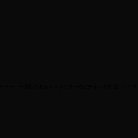
 モード」に調整し、微妙な動きを追加します)。
、Instagram ストーリーまたは TikTok として共有します)。
ネレーター、一貫性のあるキャラクターのビデオへの参照、インス