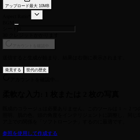
アップロード
最大
10
MB
Aspect Ratio
*
BGM
シード
30 クレジットかかります
アカウントを確認中...
送信すると生成が始まり、結果は右側に表示されます。
発見する
世代の歴史
アカウントを確認中...
柔軟な入力: 1 枚または 2 枚の写真
既成のコラージュは必要ありません。このツールは 1 ～ 2 
照明、肌の色、頭の角度をインテリジェントに調整し、同じ環
ア上での関係を「ソフトローンチ」するのに最適です。
参照を使用して作成する