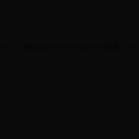
ナルな製品イメージを即座に取得できます。スタジオは必要あ
ネレーター、一貫性のあるキャラクターのビデオへの参照、インス