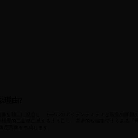
ぶ理由?
の画像を独自に結合し、モデルのアイデンティティと製品の詳細
つ物理的に正確に見えるようにし、基本的な編集でよくある「浮遊
高解像度画像を生成します。