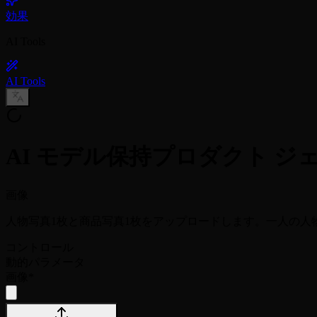
効果
AI Tools
AI Tools
AI モデル保持プロダクト ジ
画像
人物写真1枚と商品写真1枚をアップロードします。一人の人
コントロール
動的パラメータ
画像
*