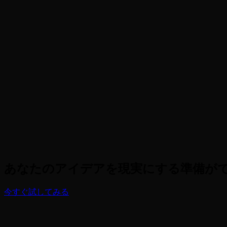
これは美容製品のみに適用されますか?
商品写真の作成は無料ですか？
イメージ再構築とは何ですか?
あなたのアイデアを現実にする準備が
今すぐ試してみる