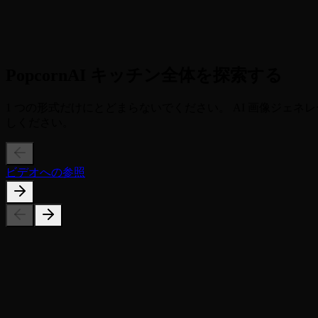
3
ステップ3
生成とダウンロード生成をクリックすると、プロフェッショ
PopcornAI キッチン全体を探索する
1 つの形式だけにとどまらないでください。 AI 画像ジェ
しください。
ビデオへの参照
生成された画像はリアルに見えますか?