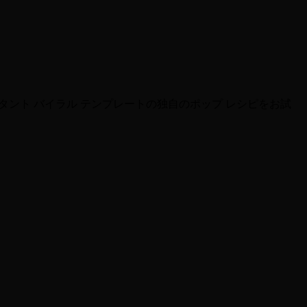
りません。
タント バイラル テンプレートの独自のポップ レシピをお試