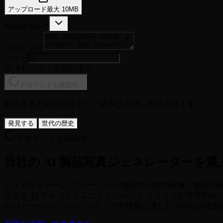
アップロード
最大
10
MB
Aspect Ratio
*
プロンプト
シード
20 クレジットかかります
アカウントを確認中...
送信すると生成が始まり、結果は右側に表示されます。
発見する
世代の歴史
アカウントを確認中...
当社の AI 製品写真ジェネレーターを選
デュアルイメージ フュージョン: 特定の人物の画像と製品
高度な AI アルゴリズムにより、ハンド グリップが現実的か
のバナーやソーシャル メディアの投稿に適した 1080p の