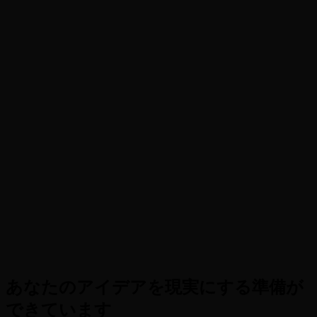
猫や犬をボトルに入れてもいいですか?
アニメのキャラクターでも使えますか？
なぜ人は時々瓶から出てしまうのでしょうか？
音は出ていますか？
あなたのアイデアを現実にする準備が
できています