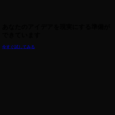
あなたのアイデアを現実にする準備が
できています
今すぐ試してみる