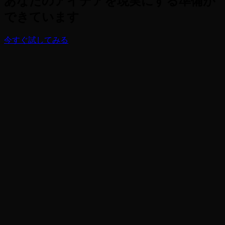
あなたのアイデアを現実にする準備が
できています
今すぐ試してみる