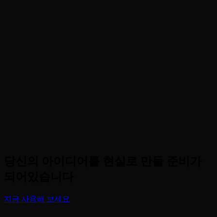
친구와 함께 할 수 있나요?
헐렁한 옷을 입으면 효과가 있을까요?
생성은 무료인가요?
당신의 아이디어를 현실로 만들 준비가
되어있습니다
지금 사용해 보세요