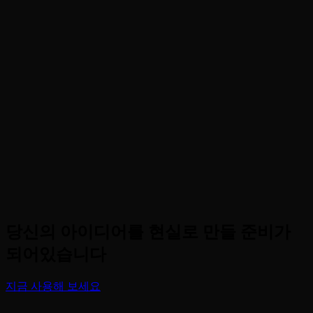
가끔 여분의 손이 나타나는 이유는 무엇입니까?
재미있는 동영상을 만드는 것이 무료인가요?
단체 사진도 처리할 수 있나요?
당신의 아이디어를 현실로 만들 준비가
되어있습니다
지금 사용해 보세요