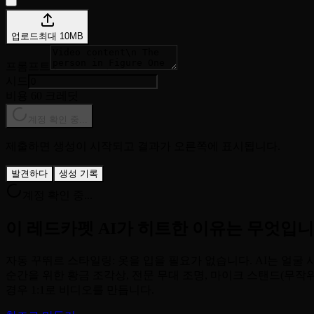
업로드
최대
10
MB
프롬프트
시드
비용 60 크레딧
계정 확인 중...
제출하면 생성이 시작되고 결과가 오른쪽에 표시됩니다.
발견하다
생성 기록
계정 확인 중...
이 레드카펫 AI가 히트한 이유는 무엇입니
자동 꾸뛰르 스타일링: 옷을 입을 필요가 없습니다. AI는 얼
순간을 위한 황금 조각상, 전문 무대 조명, 마이크 스탠드(무작위 생성)로 
경우 1:1로 비디오를 만듭니다.