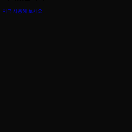
지금 사용해 보세요