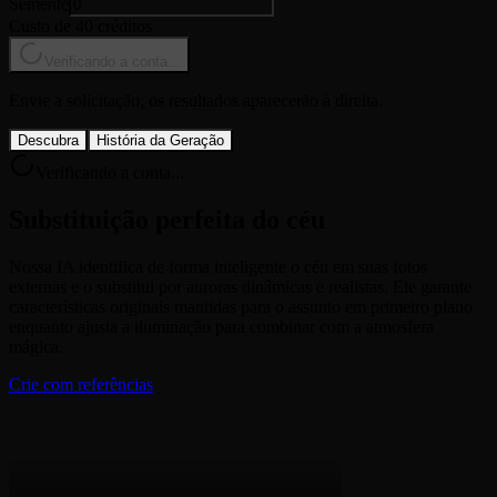
Semente
Custo de 40 créditos
Verificando a conta...
Envie a solicitação; os resultados aparecerão à direita.
Descubra
História da Geração
Verificando a conta...
Substituição perfeita do céu
Nossa IA identifica de forma inteligente o céu em suas fotos
externas e o substitui por auroras dinâmicas e realistas. Ele garante
características originais mantidas para o assunto em primeiro plano
enquanto ajusta a iluminação para combinar com a atmosfera
mágica.
Crie com referências