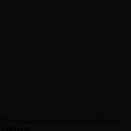
necessário?
Posso usar fotos de paisagens?
É grátis?
Eu preciso de uma tela verde?
Pronto para transformar suas ideias em
realidade