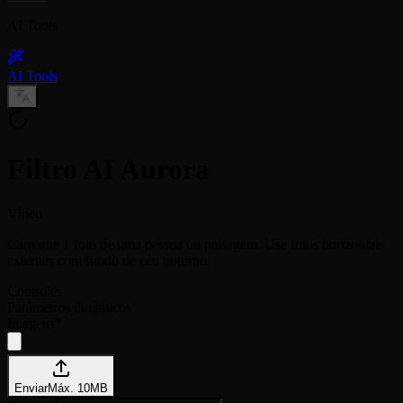
AI Tools
AI Tools
Filtro AI Aurora
Vídeo
Carregue 1 foto de uma pessoa ou paisagem. Use fotos horizontais
externas com fundo de céu noturno.
Controles
Parâmetros dinâmicos
Imagens
*
Enviar
Máx.
10
MB