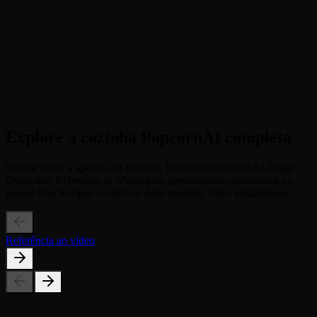
Aplique o efeito Aurora + Clique no botão para permitir que a IA
pinte o céu com luz instantaneamente.
3
Etapa 3
Baixe o vídeo + Salve seu vídeo mágico da aurora 4s e compartilhe
a beleza.
Explore a cozinha PopcornAI completa
Não se limite a apenas um formato. Experimente nosso AI Image
Generator, Reference-to-Video para personagens consistentes ou
nossas Pop Recipes exclusivas para modelos virais instantâneos.
Referência ao vídeo