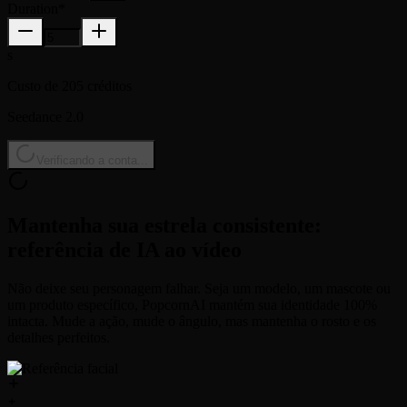
Duration
*
s
Custo de 205 créditos
Seedance 2.0
Verificando a conta...
Mantenha sua estrela consistente:
referência de IA ao vídeo
Não deixe seu personagem falhar. Seja um modelo, um mascote ou
um produto específico, PopcornAI mantém sua identidade 100%
intacta. Mude a ação, mude o ângulo, mas mantenha o rosto e os
detalhes perfeitos.