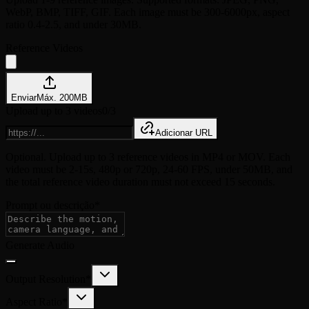
WebP, BMP, TIFF, GIF. Each image must be 300-6000px, aspect
ratio 0.4-2.5, and under 30MB.
Reference Videos
Enviar
Máx.
200
MB
Upload up to 3 videos
0/3
Adicionar URL
Optional. Upload up to 3 reference videos in MP4 or MOV. Each
video must be 2-15s, 480p or 720p, 24-60 FPS, under 50MB, and
the total reference video duration must not exceed 15 seconds.
Prompt ou descrição
*
Generate Audio
Output Resolution
*
Aspect Ratio
*