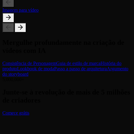
Imagem para vídeo
Mergulhe profundamente na criação de
vídeos com IA
Consistência de Personagem
Guia de estilo de marca
História do
produto
Lookbook de moda
Passo a passo de arquitetura
Argumento
do storyboard
5,000,000+
Junte-se à revolução de mais de 5 milhões
de criadores
Comece grátis