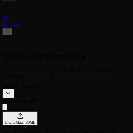
AI Tools
AI Tools
Vídeo por referência
Gere vídeos a partir de imagens de referência com assuntos
consistentes
Selecione o modelo
Reference Images
*
Enviar
Máx.
20
MB
Upload 1-9 reference images. Supported formats: JPEG, PNG,