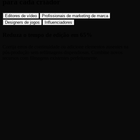
para cada criador
Editores de vídeo
Profissionais de marketing de marca
Designers de jogos
Influenciadores
Reduza o tempo de edição em 65%
Corrija erros de continuidade ou adicione elementos ausentes na
pós-produção sem refilmagens dispendiosas. Combine novos
recursos com filmagens existentes perfeitamente.
Crie personagens consistentes em 3 etapas
1
Referência de upload
Alimente a IA com imagens de seu personagem ou produto (até 3