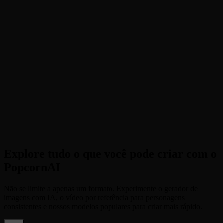
ângulos para melhores resultados).
2
Bloquear identidade
Selecione o que permanece igual (Rosto, Roupas ou Objeto) e
descreva a nova cena.
3
Abra a cena
Clique em gerar e veja seu personagem ganhar vida em um mundo
completamente novo.
Explore tudo o que você pode criar com o
PopcornAI
Não se limite a apenas um formato. Experimente o gerador de
imagens com IA, o vídeo por referência para personagens
consistentes e nossos modelos populares para criar mais rápido.