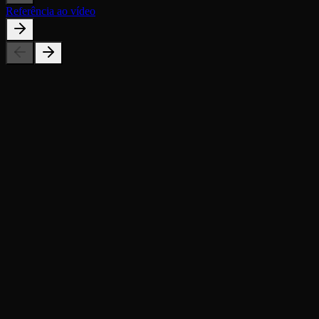
Referência ao vídeo
Quão realista é o vídeo gerado?
A imagem do meu produto enviada é segura?
A geração de vídeos em cascata é gratuita?
Quais imagens funcionam melhor?