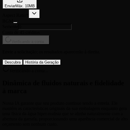
Enviar
Máx.
10
MB
Aspect Ratio
*
BGM
Semente
Custo de 45 créditos
Verificando a conta...
Envie a solicitação; os resultados aparecerão à direita.
Descubra
História da Geração
Verificando a conta...
Dinâmica de fluidos naturais e fidelidade
à marca
Nossa IA garante que seu produto continue sendo a estrela. Ele
mantém as características originais da sua embalagem enquanto gera
uma física da água hiper-realista que se alinha naturalmente com a
abertura da garrafa, proporcionando uma aparência comercial de alto
orçamento sem nenhum custo.