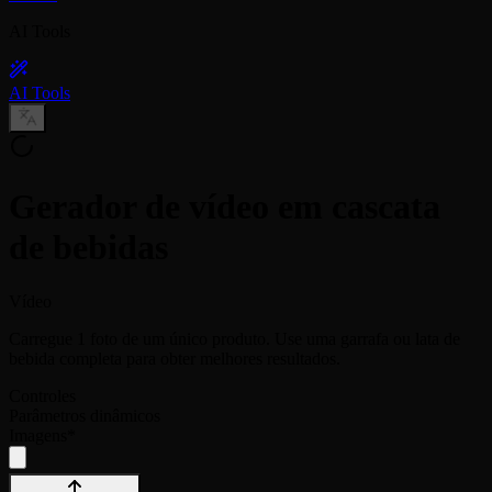
AI Tools
AI Tools
Gerador de vídeo em cascata
de bebidas
Vídeo
Carregue 1 foto de um único produto. Use uma garrafa ou lata de
bebida completa para obter melhores resultados.
Controles
Parâmetros dinâmicos
Imagens
*