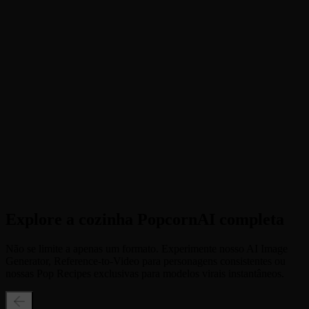
Carregar imagem do produto - Carregue uma foto nítida e única de
sua lata ou garrafa de bebida (sem necessidade de aviso).
2
Etapa 2
Selecionar proporção - Escolha a proporção do vídeo (por exemplo,
9:16) e alterne o BGM para se adequar à sua plataforma.
3
Etapa 3
Gerar vídeo - Clique para iniciar a mágica da IA e baixar seu vídeo
comercial de alta definição.
Explore a cozinha PopcornAI completa
Não se limite a apenas um formato. Experimente nosso AI Image
Generator, Reference-to-Video para personagens consistentes ou
nossas Pop Recipes exclusivas para modelos virais instantâneos.