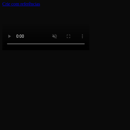
Crie com referências
Como fazer um anúncio em cascata em 3
etapas
1
Passo 1