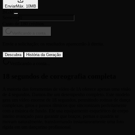
Enviar
Máx.
10
MB
BGM
Semente
Custo de 180 créditos
Verificando a conta...
Envie a solicitação; os resultados aparecerão à direita.
Descubra
História da Geração
Verificando a conta...
18 segundos de coreografia completa
A maioria das ferramentas de vídeo de IA oferece apenas uma visão
de 4 segundos. Damos-lhe um desempenho completo. Este modelo
gera um vídeo enorme de 18 segundos, permitindo rotinas de dança
complexas, giros e passos rítmicos que sincronizam perfeitamente
com a música de fundo. Ele usa equipamento esquelético de corpo
inteiro avançado para garantir que braços, pernas e quadris se
movam naturalmente, transformando instantaneamente uma foto
rígida em um dançarino profissional.