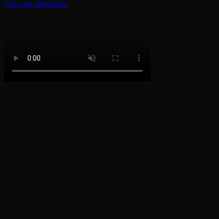
Crie com referências
Como fazer um vídeo viral de dança de
Natal
1
Passo 1
Carregue uma foto de corpo inteiroIsto é crucial: carregue uma foto