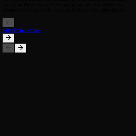
Generator, Reference-to-Video para personagens consistentes ou
nossas Pop Recipes exclusivas para modelos virais instantâneos.
Referência ao vídeo
Por que este modelo custa 180 créditos?
Posso usar uma selfie ou foto de meio corpo?
Inclui a música?
Posso fazer meu gato dançar?