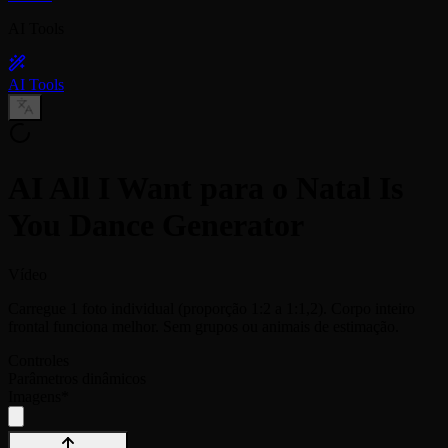
AI Tools
AI Tools
AI All I Want para o Natal Is
You Dance Generator
Vídeo
Carregue 1 foto individual (proporção 1:2 a 1:1,2). Corpo inteiro
frontal funciona melhor. Sem grupos ou animais de estimação.
Controles
Parâmetros dinâmicos
Imagens
*